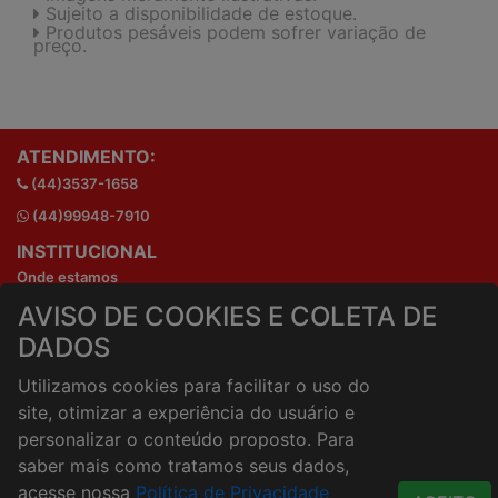
Sujeito a disponibilidade de estoque.
Produtos pesáveis podem sofrer variação de
preço.
ATENDIMENTO:
(44)3537-1658
(44)99948-7910
INSTITUCIONAL
Onde estamos
Horários de atendimento
AVISO DE COOKIES E COLETA DE
HORÁRIOS E ENTREGA
DADOS
Formas de Pagamento
Utilizamos cookies para facilitar o uso do
Horários de Entrega
site, otimizar a experiência do usuário e
Taxa de entrega
personalizar o conteúdo proposto. Para
Cidades Atendidas
saber mais como tratamos seus dados,
ACESSO RÁPIDO
acesse nossa
Política de Privacidade