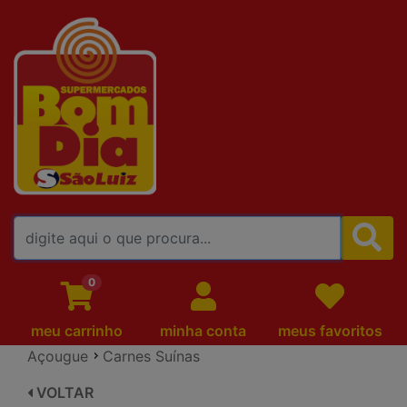
FALE CONOSCO
0
meu carrinho
minha conta
meus favoritos
Açougue
Carnes Suínas
VOLTAR