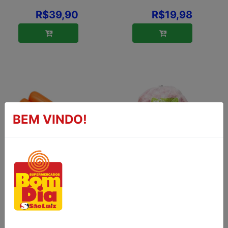
R$39,90
R$19,98
BEM VINDO!
SALSICHA HOT
LINGUIÇA
DOG PERDIGÃO
CHURRASQUITA
KG
MIMOSA 1KG
R$14,90
R$32,90