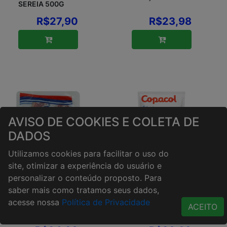
SEREIA 500G
R$27,90
R$23,98
AVISO DE COOKIES E COLETA DE
DADOS
Utilizamos cookies para facilitar o uso do
site, otimizar a experiência do usuário e
personalizar o conteúdo proposto. Para
FILÉ DE TILÁPIA
FILÉ DE TILÁPIA
saber mais como tratamos seus dados,
CONGELADA
SEM PELE
PESCADOS
COPACOL 400G
acesse nossa
Política de Privacidade
ACEITO
SEREIA 400G