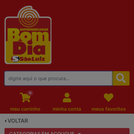
FALE CONOSCO
0
meu carrinho
minha conta
meus favoritos
VOLTAR
CATEGORIAS EM AÇOUGUE