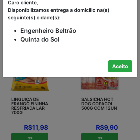
Caro cliente,
Disponibilizamos entrega a domícilio na(s)
seguinte(s) cidade(s):
Engenheiro Beltrão
Quinta do Sol
Aceito
LINGUIÇA DE
SALSICHA HOT
FRANGO FININHA
DOG COPACOL
RESFRIADA LAR
500G COM 12UN
700G
R$11,98
R$9,90