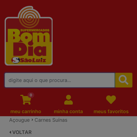
FALE CONOSCO
0
meu carrinho
minha conta
meus favoritos
Açougue
Carnes Suínas
VOLTAR