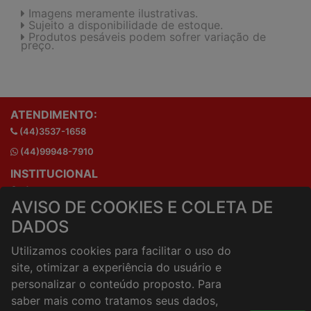
Imagens meramente ilustrativas.
Sujeito a disponibilidade de estoque.
Produtos pesáveis podem sofrer variação de
preço.
ATENDIMENTO:
(44)3537-1658
(44)99948-7910
INSTITUCIONAL
Onde estamos
AVISO DE COOKIES E COLETA DE
Horários de atendimento
DADOS
HORÁRIOS E ENTREGA
Formas de Pagamento
Utilizamos cookies para facilitar o uso do
Horários de Entrega
site, otimizar a experiência do usuário e
Taxa de entrega
personalizar o conteúdo proposto. Para
Cidades Atendidas
saber mais como tratamos seus dados,