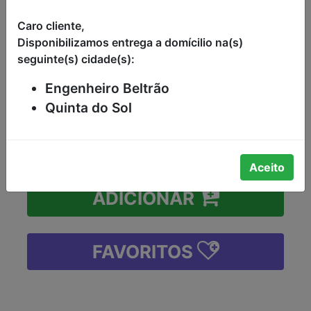
COPA CONGELADA KG
Caro cliente,
Disponibilizamos entrega a domícilio na(s)
CARNE SUÍNA BISTECA DA COPA
seguinte(s) cidade(s):
CONGELADA KG
R$14,98
Engenheiro Beltrão
Quinta do Sol
-
+
Aceito
ADICIONAR
FAVORITOS