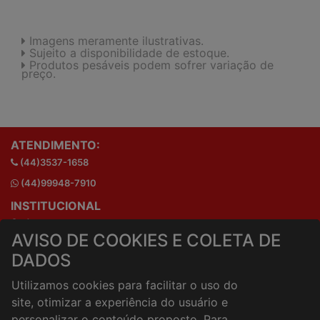
Imagens meramente ilustrativas.
Sujeito a disponibilidade de estoque.
Produtos pesáveis podem sofrer variação de
preço.
ATENDIMENTO:
(44)3537-1658
(44)99948-7910
INSTITUCIONAL
Onde estamos
AVISO DE COOKIES E COLETA DE
Horários de atendimento
DADOS
HORÁRIOS E ENTREGA
Formas de Pagamento
Utilizamos cookies para facilitar o uso do
Horários de Entrega
site, otimizar a experiência do usuário e
Taxa de entrega
personalizar o conteúdo proposto. Para