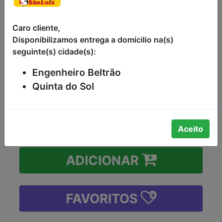
CARIOCA TIPO 1
EFRAIM 1KG
Caro cliente,
Disponibilizamos entrega a domícilio na(s)
FEIJÃO COMUM CARIOCA TIPO 1 DA
seguinte(s) cidade(s):
CLASSE CORES EFRAIM PACOTE 1KG
Engenheiro Beltrão
R$8,98
Quinta do Sol
-
+
Aceito
ADICIONAR
FAVORITOS