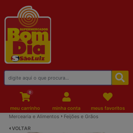
FALE CONOSCO
0
meu carrinho
minha conta
meus favoritos
Mercearia e Alimentos
Feijões e Grãos
VOLTAR