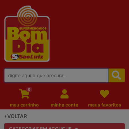
FALE CONOSCO
0
meu carrinho
minha conta
meus favoritos
VOLTAR
CATEGORIAS EM AÇOUGUE