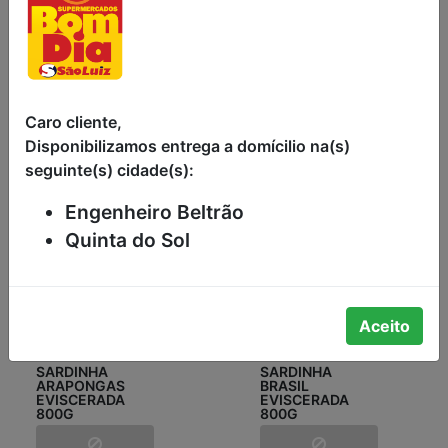
SARDINHA
SARDINHA
SALGADA KG
ARAPONGAS
CONGELADA
800G
Caro cliente,
Disponibilizamos entrega a domícilio na(s)
seguinte(s) cidade(s):
Engenheiro Beltrão
Quinta do Sol
Aceito
SARDINHA
SARDINHA
ARAPONGAS
BRASIL
EVISCERADA
EVISCERADA
800G
800G