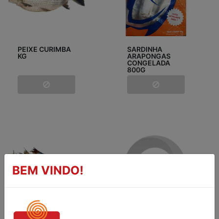
PEIXE CURIMBA
SARDINHA
KG
ARAPONGAS
CONGELADA
800G
BEM VINDO!